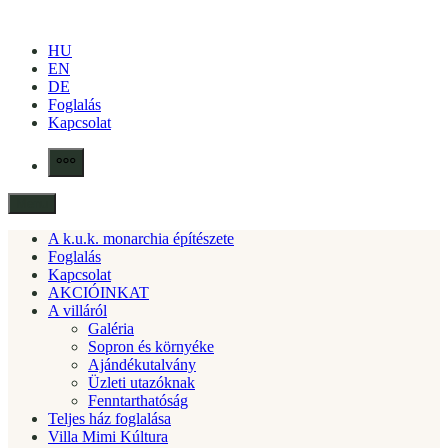
Skip
to
HU
content
EN
DE
Foglalás
Kapcsolat
More
Menu
A k.u.k. monarchia építészete
Foglalás
Kapcsolat
AKCIÓINKAT
A villáról
Galéria
Sopron és környéke
Ajándékutalvány
Üzleti utazóknak
Fenntarthatóság
Teljes ház foglalása
Villa Mimi Kúltura