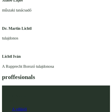
Szabó Lajos
műszaki tanácsadó
Dr. Martin Lichtl
tulajdonos
Lichtl Iván
A Rupprecht Borozó tulajdonosa
proffesionals
H-9400 Sopron
Honvéd u.5.
A villáról