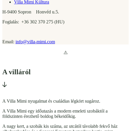
Villa Mimi Kúltura
H-9400 Sopron Honvéd u.5.
Foglalás: +36 302 370 275 (HU)
Email:
info@villa-mimi.com
A villáról
A Villa Mimi nyugalmat és családias légkört sugároz.
A Villa Mimi egy időutazás a modern emeleti szobáktól a
földszinten érezhető boldog békeidőkig.
A nagy kert, a szobák kis száma, az utcától távolabb fekvő ház