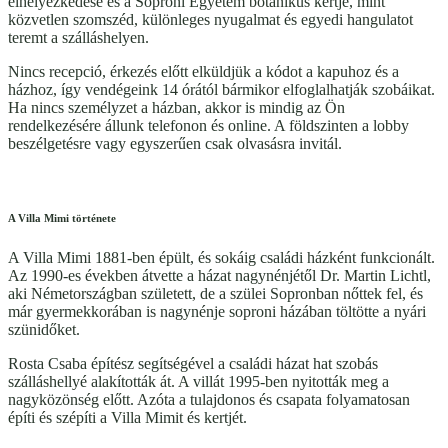
elhelyezkedése és a Soproni Egyetem botanikus kertje, mint
közvetlen szomszéd, különleges nyugalmat és egyedi hangulatot
teremt a szálláshelyen.
Nincs recepció, érkezés előtt elküldjük a kódot a kapuhoz és a
házhoz, így vendégeink 14 órától bármikor elfoglalhatják szobáikat.
Ha nincs személyzet a házban, akkor is mindig az Ön
rendelkezésére állunk telefonon és online. A földszinten a lobby
beszélgetésre vagy egyszerűen csak olvasásra invitál.
A Villa Mimi története
A Villa Mimi 1881-ben épült, és sokáig családi házként funkcionált.
Az 1990-es években átvette a házat nagynénjétől Dr. Martin Lichtl,
aki Németországban született, de a szülei Sopronban nőttek fel, és
már gyermekkorában is nagynénje soproni házában töltötte a nyári
szünidőket.
Rosta Csaba építész segítségével a családi házat hat szobás
szálláshellyé alakították át. A villát 1995-ben nyitották meg a
nagyközönség előtt. Azóta a tulajdonos és csapata folyamatosan
építi és szépíti a Villa Mimit és kertjét.