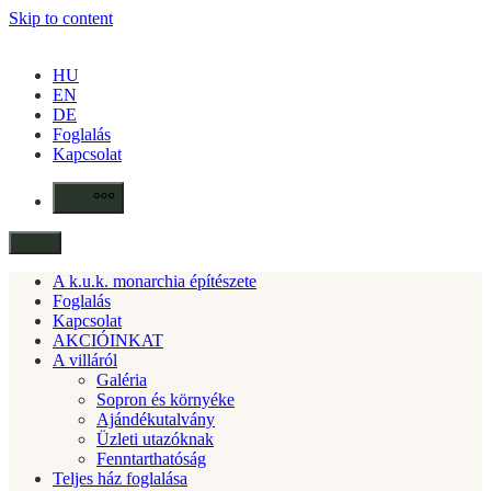
Skip to content
HU
EN
DE
Foglalás
Kapcsolat
More
Menu
A k.u.k. monarchia építészete
Foglalás
Kapcsolat
AKCIÓINKAT
A villáról
Galéria
Sopron és környéke
Ajándékutalvány
Üzleti utazóknak
Fenntarthatóság
Teljes ház foglalása