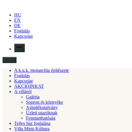
Skip
to
HU
content
EN
DE
Foglalás
Kapcsolat
More
Menu
A k.u.k. monarchia építészete
Foglalás
Kapcsolat
AKCIÓINKAT
A villáról
Galéria
Sopron és környéke
Ajándékutalvány
Üzleti utazóknak
Fenntarthatóság
Teljes ház foglalása
Villa Mimi Kúltura