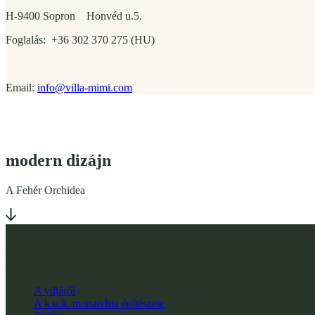
H-9400 Sopron Honvéd u.5.
Foglalás: +36 302 370 275 (HU)
Email:
info@villa-mimi.com
modern dizájn
A Fehér Orchidea
H-9400 Sopron
Honvéd u.5.
A villáról
A k.u.k. monarchia építészete