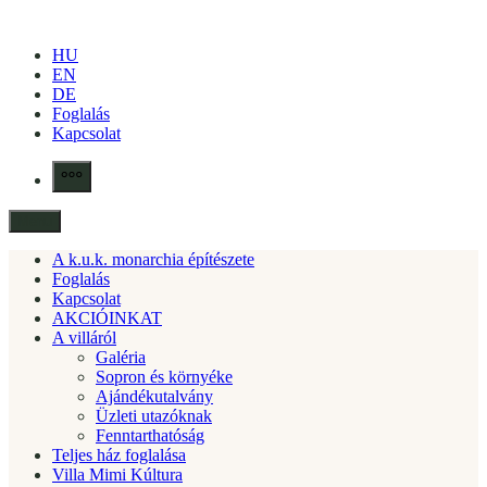
Skip
to
HU
content
EN
DE
Foglalás
Kapcsolat
More
Menu
A k.u.k. monarchia építészete
Foglalás
Kapcsolat
AKCIÓINKAT
A villáról
Galéria
Sopron és környéke
Ajándékutalvány
Üzleti utazóknak
Fenntarthatóság
Teljes ház foglalása
Villa Mimi Kúltura