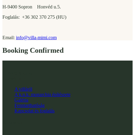
H-9400 Sopron Honvéd u.5.
Foglalás: +36 302 370 275 (HU)
Email:
info@villa-mimi.com
Booking Confirmed
H-9400 Sopron
Honvéd u.5.
A villáról
A k.u.k. monarchia építészete
Galéria
Fenntarthatóság
Kapcsolat és foglalás
Kapcsolat
t +36 302 370 275 (HU)